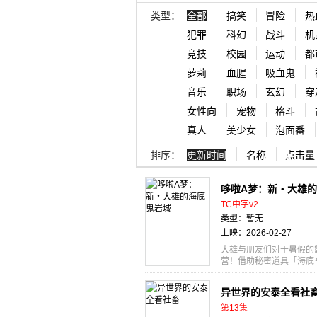
类型：
全部
搞笑
冒险
热
犯罪
科幻
战斗
机
竞技
校园
运动
都
萝莉
血腥
吸血鬼
音乐
职场
玄幻
穿
女性向
宠物
格斗
真人
美少女
泡面番
排序：
更新时间
名称
点击量
哆啦A梦：新・大雄
TC中字v2
类型：暂无
上映：2026-02-27
大雄与朋友们对于暑假的
营！借助秘密道具「海底
物相遇。后来，他们发现
王国「姆联邦」的海底人
异世界的安泰全看社
「鬼岩城…开始活动了！
任，大雄一行人展开足以决
第13集