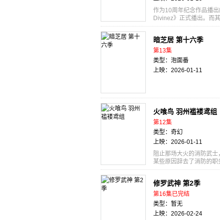
作为10周年纪念作品播出的
Divinez》正式播出
泽，观测到了异常现象。
晚，他们将化为「幻影」
暗芝居 第十六季
斗，就此拉开序幕！ [简介
ェクトは、魅力的なキャ
第13集
として、放送されたTVアニ
类型：泡面番
Divinez」が放送さ
上映：2026-01-11
デザイン原案は「CLA
金澤で、異常現象が観測
昇る夜、彼らは"幻影（フ
り戻すため、アキナの最
火喰鸟 羽州褴褛鸢组
第12集
类型：奇幻
上映：2026-01-11
阻止那场大火的消防武士
某些原因辞去了消防的职
遭到周围的轻视。在妻子
集了一群性格古怪的伙伴
修罗武神 第2季
然而，江户城中却接连发
的消防武士全力奔走！ 热
第16集已完结
一の火消侍・松永源吾。
类型：暂无
深雪の後押しもあり、源
上映：2026-02-24
間を集め、＜ぼろ鳶＞と