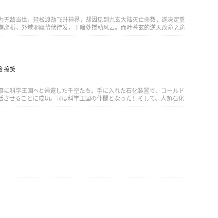
的强者也渐渐地开始入侵这个世界……
力无敌当世，轻松渡劫飞升神界，却因见到九玄大陆灭亡命数，遂决定重
崩离析，外域邪魔蛰伏待发，于暗处搅动风云。而叶苍玄的逆天改命之途
蛮州、入仙魔、诛邪魔、逆神界，最后与天争雄！
险 搞笑
事に科学王国へと帰還した千空たち。手に入れた石化装置で、コールド
活させることに成功。司は科学王国の仲間となった！そして、人類石化
拠地が“月”であることを突き止めた千空たちは、月を目指す！このストー
宇宙船を作るビッグプロジェクトへと乗り出した。早速、世界中から宇
ペルセウス号で大海原へと飛び出した千空たち。復活液の原料となる大
の目的地・アメリカ大陸を目指す。勇気、結束、科学力、全てが試される
を揺るがす脅威が待ち構えていた──!!遂に、千空たちの冒険は世界、そ
す！人類の未来を救う為、千空は仲間と共に全力で科学の道を切り拓い