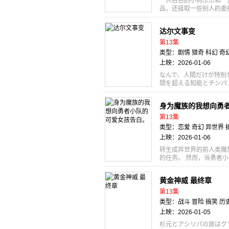
一只白色的小狗乐乐和一
品，还接取一些别人的委
一些小故事，一些关于勇
达尔文事变
第13集
类型：剧情 猎奇 科幻 奇
上映：2026-01-06
なんで、人間だけが特別
間を超える知能とチンパ
「ヒューマンジー」。 
でチャーリーは、頭脳明
身为魔族的我想向勇
もつかの間、チャーリー
け狙われることに！ チ
第13集
「テロ」「差別」「人権
类型：恋爱 奇幻 异世界 
ーシーとともに対峙する。
上映：2026-01-06
转生成异世界的前人类魔
的任务。 然而，当勇者
常意外地，他对勇者小队
爱到不行！简直就是天使
黄金神威 最终章
纯情又有点中二的「奇幻」
王の部下という中途半端
第13集
め入る勇者パーティーと対
类型：战斗 冒险 搞笑 历
か、勇者パーティーの僧
上映：2026-01-05
う全てが可愛い！天使す
異世界一ピュアでちょっ
杉元とアシリパの旅はク