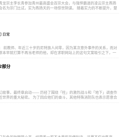
謎の連続不審火が続いていた。迫りくる災いに、諦めの悪い火消達が奔
青龙宗主李长青参加青州最高盛会百宗大会，与强悍霸道的凌云宗主燕扬
開幕！
会名为宗门比试，实为燕扬天的一场惊世阴谋。 随着实力的不断提升，楚
力。然而，神雷之力意外惊动了沉睡多年的冰火双珠，好友苏柔苏美为救
夕。为救好友，楚枫踏上万妖山寻宝之路，誓要以此救出紫袍界灵师妖猴
楚枫结识皇朝少年姜无殇，重遇天赐神体又身世神秘的少女紫铃，并终于和
“翼盟”创始人张天翼相认。 最终，在蛋蛋、紫铃、姜无殇、张天翼等人的
断提升下，楚枫寻得修罗鬼斧、救出妖猴王、成功搭救二苏，识破凌云宗
幻 日常
挽狂澜、化解九州危机。并为解开自己的身份谜团，踏上更广大的东方海
」 前教师、年近三十岁的尼特族人间零，因为某次意外事件的关系，而对
原本早就打算不再当老师的他，却在求职网站上的这句文案吸引之下，一
诚征『把学生放在心上的老师』。 很快地，他意外通过了面试，最后前往
包围的「不知火私立高中」学校任教。然而那里竟然是一所为了让「非
2部分
设立的学校——！？ 出现在他眼前的，是人鱼族、狼人、兔子、鸟族的少
成为人类？又是被这个他最讨厌的「人类」身上的哪一点所吸引？ 这不是
重启人生的转生冒险。 在这所有点特别的学校里，是一名教师与一群向往
谱写的——学园「人类」群像剧。 [简介原文] ――ニンゲンなんて嫌い
っかけに、 人間関係に対してトラウマを持ってしまった 元教師のアラサー
想いの先生”をお待ちしております。 もう教師にはならないと考えていた
幻故事，最终章启动—— 历经了围绕「柱」的激烈战斗和「地下」调查作
トの言葉に導かれ勢いのままに応募。 みるみるうちに面接を通過し、 山中
近世界的重大秘密。 为了回应他们的奋斗，其他特殊消防队也表示愿意合
勤めることになる。 しかしそこは、 人外の女の子たちが 人間になるため
一致，共同阻止巨大的灾难。 现在，守护世界的「森罗（英雄）」和消防
に現れるのは、 人魚族に人狼、ウサギ、鳥……。 なぜ彼女たちは人間にな
 [简介原文] 炎が導く灼熱のダークファンタジー最終章始動── 「柱」を
な人間のどこに惹かれたのか？ これは、異世界ファンタジーでも、 人生や
ー)〟調査作戦を経て、世界の大いなる秘密へと近づいたシンラたち。 彼ら
少し変わった学校で、 一人の教師が人間に憧れる人外女子たちと送る 学園
消防隊も協力する姿勢を示し、全ての特殊消防隊は大災害を阻止すべく1
る――
を守る〝シンラ（ヒーロー）〟と消防官たちの最終決戦が開幕！