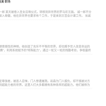
知の世界！息をのむ、ビックリドッキリ海底大冒険！！ 夏休みにキャンプ
耽美 职场
たのび太たちは、ドラえもんの提案で海の真ん中でキャンプをすること
バギー」と「テキオー灯」を使い様々な生き物に出会いながら海底キャ
没船を発見したことをきっかけに、謎の青年・エルと出会う。なんと彼
一郎 某天被卷入圣女召唤仪式，转移到异世界的罗马尼王国。 诚一郎不分
連邦＞に住む“海底人”だった！陸上人を嫌っている海底人はのび太たちを
深入骨髓，他在异世界也要求有个工作，于是来到王宫会计课工作。 当诚
。そんな中、「鬼岩城が…活動を始めました！！」との知らせが届く。
，他拿到了一瓶「疲劳四散营养药水」。 多亏那种营养药水，消除了始终
”とは、一体何なのか…？ 仲間を信じる心を胸に、地球の命運をかけた大
诚一郎很是感激。 然而，诚一郎对异世界的魔素没有耐受性，因为副作用
必须请有魔力的人「让自己习惯魔力」。 诚一郎因此将身体交给人称「冰之
亚雷斯── [简介原文] 三十路目前のサラリーマン・近藤誠一郎は、 ある
れて異世界のロマーニ王国に転移してしまう。 昼夜を問わず働き続け社
誠一郎は、異世界でも仕事を要求し、王宮の経理課で働くことに。 経理
しい日々のなか、誠一郎が手に入れたのは『疲れが吹っ飛ぶ栄養剤』。
らあった体調不良も疲労もなくなり感激するが、 異世界の魔素耐性のな
肆意随性的神明，他创造了充斥不平等的世界，却也赐予世人改变命运的
で命の危機に! 助かるためには、魔力のある人に「魔力を馴染ませてもら
赛”，利用系统赋予的“特殊能力”，通过一轮又一轮的残酷考验，争取最终
郎は『氷の貴公子』と呼ばれる第三騎士団団長アレシュに身をゆだねるこ
年的大赛再度开启。我们的主角——金，为了改变登格鲁星的命运，找回姐
至尊强者，被恶人忌惮，门人惨遭屠戮。岩森为门人报仇，却不慎被对方
到超能力者的世界。这里人们大多都拥有各种各样的超能力，他们被称为
斗争，拯救世界。 刚来到超能力世界的岩森因不了解情况，被当成怪兽而被
，岩森与英雄的误会渐渐解除。而岩森也数次拯救世界于危难之际，成为
时，岩森英雄的身份，也让他成为了一间超能学校的导师，于是岩森一边
体系，一边寻找着能够回到自己原世界的方法。随着和学生们的日益相
也开始渐渐苏醒，但不幸的是，原本宁静的超能力世界也因为岩森的到来