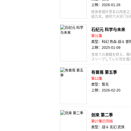
变得不太平，其他异世界
上映：2026-01-26
炼体老祖叶苍玄以肉身之
返九玄。彼时六大宗门分
也由此开始，统六宗、闯
石纪元 科学与未来
第31集
类型：科幻 热血 战斗 冒
上映：2025-01-09
宝島での激戦を終え、無
スリープしていた司を復
の黒幕・ホワイマンの本
ンワールドで、ゼロから
有兽焉 第五季
宙船の素材を集める為、
量のコーンを求め、最初
第12集
大航海の先に、千空たち
类型：暂无
して宇宙へ向けて動き出
上映：2026-02-20
ていく!!
剑来 第二季
第27集已完结
类型：战斗 玄幻 武侠