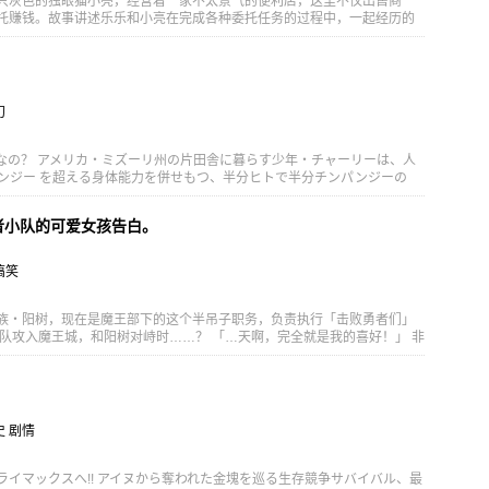
只灰色的独眼猫小亮，经营着一家不太景气的便利店，这里不仅出售商
托赚钱。故事讲述乐乐和小亮在完成各种委托任务的过程中，一起经历的
气、理解、学习如何爱与被爱的故事。
幻
なの？ アメリカ・ミズーリ州の片田舎に暮らす少年・チャーリーは、人
ンジー を超える身体能力を併せもつ、半分ヒトで半分チンパンジーの
15歳になったチャーリーは、人間の里親の勧めで初めて学校に入学。 そこ
晰だがコミュニケーションが苦手なルーシーと出会う。 平穏な学校生活
者小队的可爱女孩告白。
はその出自の特異性ゆえに、「動物解放」を掲げる テロ組織・ALAにつ
ャーリーは家族やルーシーを守るため、ALAと対決する道を選択する——
」「炎上」……ヒトが抱える問題に、 「ヒト以外」のチャーリーが、ル
搞笑
 ヒューマン＆ノン・ヒューマンドラマが、ここに開幕!!
族・阳树，现在是魔王部下的这个半吊子职务，负责执行「击败勇者们」
小队攻入魔王城，和阳树对峙时……？ 「…天啊，完全就是我的喜好！」 非
里的僧侣・赛西莉亚一见钟情！ 她那认真战斗时的神情、举止，全部都可
！ 阳树下定决心跟她告白，其结果──？ 人类与魔族编织而成的异世界既
恋爱故事！ [简介原文] 異世界転生した、元人間の魔族・ヨウキは、魔
なポジションで、勇者たちを倒す任務に就いていた。 やがて魔王城に攻
峙したヨウキは……。 「....やべえ、ドストライクだわ」 あろうこと
史 剧情
侶・セシリアに一目惚れしてしまった！ 真剣に挑む顔も、しぐさも、も
ぎる！ そうして告白を決意したヨウキだが――？ 人間と魔族の織り成す
と厨二な、”ラブコメ”ファンタジー！
ライマックスへ!! アイヌから奪われた金塊を巡る生存競争サバイバル、最