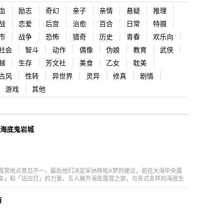
血
励志
奇幻
亲子
亲情
悬疑
推理
战
恋爱
后宫
治愈
百合
日常
特摄
市
战争
恐怖
猎奇
历史
青春
欢乐向
社会
智斗
动作
偶像
伪娘
教育
武侠
越
生存
芳文社
美食
乙女
耽美
古风
性转
异世界
灵异
修真
剧情
游戏
其他
的海底鬼岩城
露营地点意见不一，最后他们决定采纳哆啦A梦的建议，前往大海中央露
车」和「适应灯」的力量，五人展开海底露营之旅，与各式各样的海底生
了一艘沉船，并遇到一位神秘青年艾鲁。原来，他是来自领土广阔的海底
！因为讨厌陆上人，所以海底人对大雄一行人充满戒心。这时，传来了
畜
」的消息。这个让海底人畏惧的鬼岩城究竟是什么？怀抱着对伙伴的信
定地球命运的大冒险！ [简介原文] そこは、地球の中心に最も近い、海