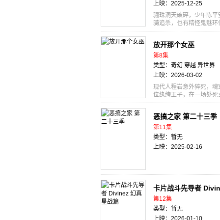
上映：2025-12-25
骊珠洞天破碎，少年陈平
骑追杀，也有精怪鬼魅环
行万里路，挥百万拳，肩
放开那个女巫
第8集
类型：奇幻 穿越 异世界
上映：2026-03-02
现代人程岩意外猝死，魂
位纨绔王子，在一场处死
魔法真的存在！当身为女
兰，随即制定出“魔法工
恶搞之家 第二十三季
开始征兆女巫们，利用女
发展工业外，还将现代的
第11集
意。 随着罗兰阵营女巫
类型：暂无
他王子王女的博弈战。随
上映：2025-02-16
将灰堡西境、乃至整个王
卡片战斗先导者 Divi
第12集
类型：暂无
上映：2026-01-10