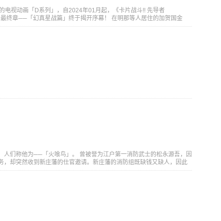
电视动画「D系列」，自2024年01月起，《卡片战斗!! 先导者
。而其最终章──「幻真星战篇」终于揭开序幕！ 在明那等人居住的加贺国金
被浓雾笼罩的街道、耸立于空的高塔──那是幻之世界。 赤红之月升起的夜
。是要抹消幻象，还是让真实被其取代？ 为了夺回世界，明那最后的战
原文] 2011年1月から始まった「カードファイト!! ヴァンガード」プロジ
ラクターや世界観で今もなお人気を獲得し続けている。 10周年記念作品
メ「Dシリーズ」。 2024年1月より「カードファイト!! ヴァンガード
れ、ついにその最終章「幻真星戦編」が放送スタート！ 引き続きキャラクター
MP」、アニメーション制作は「キネマシトラス」！ アキナ達の住む加賀國
された。 濃霧に包まれる街、聳え立つ塔。それは幻世界。 ――赫き月の
ァントム）"となる。 幻を消し去るか、真に取って代わるか。 世界を取
後の戦いが幕を開ける！
，人们称他为──「火喰鸟」。 曾被誉为江户第一消防武士的松永源吾，因
务，却突然收到新庄藩的仕官邀请。新庄藩的消防组既缺钱又缺人，因此
深雪的支持下，源吾决定以组长的身份重建这个濒临崩溃的火消组。 他召
，虽被嘲笑为「破鸢」，仍抱持着「要救下所有生命」的信念奋战不懈。
生名为「狐火」的神秘连环纵火事件…… 面对逼近的灾祸，这群不肯放弃
血娱乐活剧，正式开幕！ [简介原文] かつて「火喰鳥」と呼ばれた江戸随
訳あって火消を辞めていたが、突然新庄藩から仕官の誘いが来る。妻・
吾は頭取として崩壊した火消組を再建することに。一癖も二癖もある仲
揶揄されながらも「どんな命も救うのだ」と奮闘する源吾達だったが、