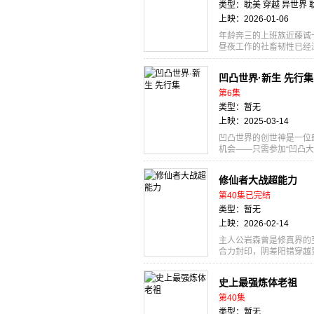
の底。 謎ガナゾよぶ未
类型：耽美 穿越 异世界 
の行き先で意見が分かれ
上映：2026-01-06
に！ひみつ道具の「水中
ンプを楽しむ５人。 沈
年龄奔三的上班族近藤诚
は、海底に広がる＜ムー
昼夜工作的社畜韧性已经
信用することができない
一郎每天忙着重整会计课
海底人が恐れる“鬼岩城
缠身的身体不适和疲劳，
凹凸世界·新生 先行集
冒険に、いざ出発！
命悬一线！ 为了获救，
贵公子」的第三骑士团团长
第6集
日、聖女召喚に巻き込ま
类型：暂无
畜根性が染みついていた
上映：2025-03-14
課の立て直しを進める忙
栄養剤のおかげで、元か
凹凸世界的创世神是一位
い誠一郎は副作用のせい
机会——只需参加“凹凸大
う」必要があり、 誠一
的胜利！ 如今，停办百
とになるが――
姐，决定参赛……
修仙者大战超能力
第40集已完结
类型：暂无
上映：2026-02-14
主人公岩森曾是修真界的
合力封印，阴差阳错穿越
“英雄”，终年与怪兽做
英雄讨伐，几番战斗过后
史上最强炼体老祖
异世界新的英雄，与此同
教授学生自己世界的修炼
第40集
处，岩森尘封多年的内心
类型：暂无