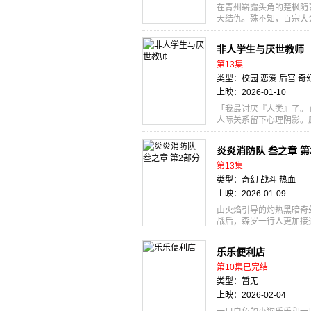
江戸では「狐火」という
在青州崭露头角的楚枫随
走する、エンタメ活劇が
天结仇。殊不知，百宗大
枫领悟金、蓝双色神雷之
楚枫被双珠夺舍，危在旦
非人学生与厌世教师
王，搭救二苏。 途中，
名震天下的同宗师兄——
第13集
肝胆相照和自身实力的不
类型：校园 恋爱 后宫 奇
主燕扬天的阴谋，最终力
上映：2026-01-10
域......
「我最讨厌『人类』了。
人际关系留下心理阴影。
时冲动投了履历：「本校
一所位在山中、被大自然
炎炎消防队 叁之章 第
人」女孩子们成为人类而
女们……。为什么她们想
第13集
异世界奇幻篇章，也不是
类型：奇幻 战斗 热血
成为人类的非人少女们共同
上映：2026-01-09
だ。 とある出来事をき
ニート・人間零。 “生徒
由火焰引导的灼热黑暗奇
彼だったが、 求人サイ
战后，森罗一行人更加接
にある自然豊かな学校へ
作。所有特殊消防队团结
の学校で――!? 彼の前
员们的最后战斗即将展开！
乐乐便利店
りたいのか？ 彼の嫌い
巡る激戦や〝地下(ネザ
り直し転生でもない。 
の奮闘に応え、他の特殊
第10集已完结
“ヒューマン”ドラマであ
つになった。 今、世界
类型：暂无
上映：2026-02-04