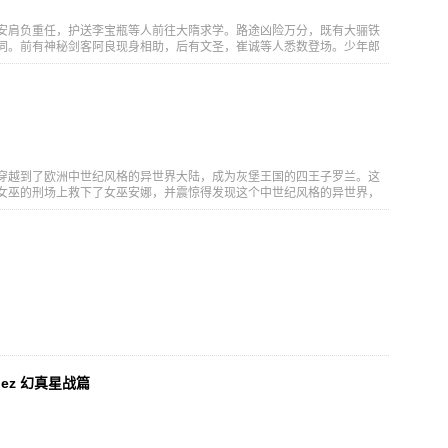
安肩负重任，护送李宝瓶等人前往大隋求学。路途凶险万分，既有大骊铁
伺。前有神秘剑客阿良现身相助，后有文圣，崔诚等人悉数登场。少年郎
头既有草长莺飞也有责任使命。人间山水郎，踏上了他的成长征途。
穿越到了欧洲中世纪风格的异世界大陆，成为灰堡王国的四王子罗兰。这
女巫的刑场上救下了女巫安娜，并震惊得发现这个中世纪风格的异世界，
巫的安娜施展出的魔法技能后，意识到魔法可以代替现代部分科技的罗
业大发展”的计划。 于是，在这个人人都厌恶女巫的时代，特立独行的罗兰
巫们的魔法改造边陲镇、改善自己以及当地人的生活。罗兰除了利用魔法
商贸思路引入边陲镇，罗兰的带领下，人们制造出火枪，罗兰也获得了民
人数的增加，魔法工业不断提升；同时，罗兰接下来又将面对与大家族、其
着踏足版图的扩展，罗兰成功创造了女巫与普通人和谐共存的环境，逐步
国纳入治下，也慢慢揭开了魔鬼族、女巫帝国的秘密。
nez 幻真星战篇