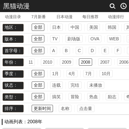
黑猫动漫
动漫目录
7月新番
日本动漫
每日推荐
动漫排行
全部
日本
中国
美国
韩国
地区：
全部
TV
剧场版
OVA
WEB
版本：
全部
A
B
C
D
E
F
首字母：
2012
2011
2010
2009
2008
2007
2006
年份：
全部
1月
4月
7月
10月
季度：
全部
连载
完结
未播放
状态：
全部
搞笑
冒险
热血
励志
类型：
更新时间
名称
点击量
排序：
动画列表：2008年