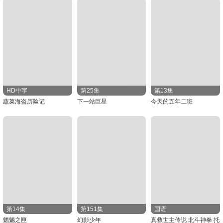
HD中字
第25集
第13集
蔬菜海盗历险记
下一站巨星
今天的五年二班
第14集
第151集
国语
魍魉之匣
幻影少年
真救世主传说 北斗神拳 托