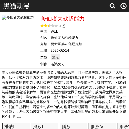
黑猫动漫
修仙者大战超能力
5.0分
中国・WEB
别名：修仙者大战超能力
完结：更新至第40集已完结
上映：2026-02-14
类型：
暂无
制作：若鸿文化
主人公岩森曾是修真界的至尊强者，被恶人忌惮，门人惨遭屠戮。岩森为门人报
仇，却不慎被对方合力封印，阴差阳错穿越到超能力者的世界。这里人们大多都拥
有各种各样的超能力，他们被称为“英雄”，终年与怪兽做斗争，拯救世界。 刚来到
超能力世界的岩森因不了解情况，被当成怪兽而被英雄讨伐，几番战斗过后，岩森
与英雄的误会渐渐解除。而岩森也数次拯救世界于危难之际，成为异世界新的英
雄，与此同时，岩森英雄的身份，也让他成为了一间超能学校的导师，于是岩森一
边教授学生自己世界的修炼体系，一边寻找着能够回到自己原世界的方法。随着和
学生们的日益相处，岩森尘封多年的内心也开始渐渐苏醒，但不幸的是，原本宁静
的超能力世界也因为岩森的到来变得不太平，其他异世界的强者也渐渐地开始入侵
这个世界……
播放Ⅰ
播放Ⅱ
播放Ⅲ
播放Ⅳ
播放