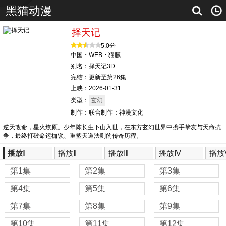
黑猫动漫
择天记
5.0分
中国・WEB・猫腻
别名：择天记3D
完结：更新至第26集
上映：2026-01-31
类型：
玄幻
制作：联合制作：神漫文化
逆天改命，星火燎原。少年陈长生下山入世，在东方玄幻世界中携手挚友与天命抗
争，最终打破命运枷锁、重塑天道法则的传奇历程。
播放Ⅰ
播放Ⅱ
播放Ⅲ
播放Ⅳ
播放
第1集
第2集
第3集
第4集
第5集
第6集
第7集
第8集
第9集
第10集
第11集
第12集