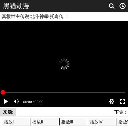
黑猫动漫
真救世主传说 北斗神拳 托奇传
：
来源:
下集：
播放Ⅰ
播放Ⅱ
播放Ⅲ
播放Ⅳ
播放