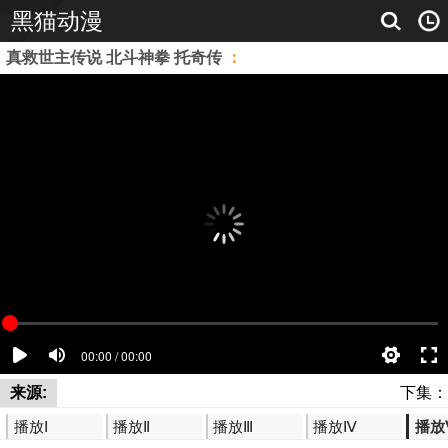
黑猫动漫
真救世主传说 北斗神拳 托奇传
：
来源:
下集：
播放Ⅰ
播放Ⅱ
播放Ⅲ
播放Ⅳ
播放